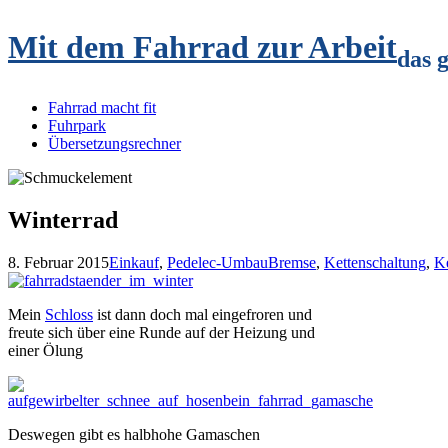
Mit dem Fahrrad zur Arbeit
das 
Fahrrad macht fit
Fuhrpark
Übersetzungsrechner
Winterrad
8. Februar 2015
Einkauf
,
Pedelec-Umbau
Bremse
,
Kettenschaltung
,
Ke
Mein
Schloss
ist dann doch mal eingefroren und
freute sich über eine Runde auf der Heizung und
einer Ölung
Deswegen gibt es halbhohe Gamaschen