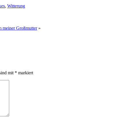
kes
,
Witterung
m meiner Großmutter
»
sind mit
*
markiert