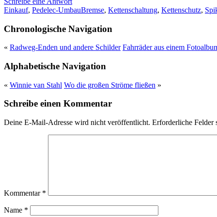
Schreibe eine Antwort
Einkauf
,
Pedelec-Umbau
Bremse
,
Kettenschaltung
,
Kettenschutz
,
Spi
Chronologische Navigation
«
Radweg-Enden und andere Schilder
Fahrräder aus einem Fotoalbu
Alphabetische Navigation
«
Winnie van Stahl
Wo die großen Ströme fließen
»
Schreibe einen Kommentar
Deine E-Mail-Adresse wird nicht veröffentlicht.
Erforderliche Felder 
Kommentar
*
Name
*