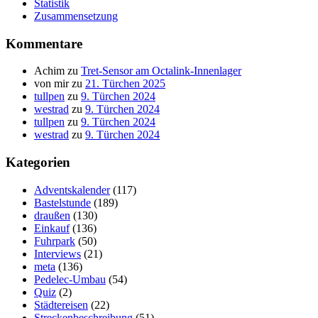
Statistik
Zusammensetzung
Kommentare
Achim
zu
Tret-Sensor am Octalink-Innenlager
von mir
zu
21. Türchen 2025
tullpen
zu
9. Türchen 2024
westrad
zu
9. Türchen 2024
tullpen
zu
9. Türchen 2024
westrad
zu
9. Türchen 2024
Kategorien
Adventskalender
(117)
Bastelstunde
(189)
draußen
(130)
Einkauf
(136)
Fuhrpark
(50)
Interviews
(21)
meta
(136)
Pedelec-Umbau
(54)
Quiz
(2)
Städtereisen
(22)
Streckenbeschreibung
(51)