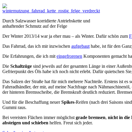
Durch Salzwasser korridierte Antriebskette und
anhaftender Schmutz auf der Felge
Der Winter 2013/14 war ja eher mau – als Winter. Dafür schön zum
F
Das Fahrrad, das ich mir inzwischen
aufgebaut
habe, ist für den Ganz
Die Erfahrungen, die ich mit
eingefrorenen
Komponenten gemacht habe,
Die
Schaltzüge
sind jeweils auf der gesamten Länge in einer Außenhü
Gefrierpunkt des Öls habe ich noch nicht erlebt. Dafür quietschen Si
Das Salzen der Straße hat für mich mehrere Nachteile. Erstens ist es
Fahrradhändler, der mir, auf meine Nachfrage nach Nähmaschinenöl, 
der hinteren Bremsscheibe, die Bremskraft deutlich reduziert. Bremsen
Und für die Beschaffung neuer
Spikes
-Reifen (nach drei Saisons sind
Gummi raus.
Bei vereisten Flächen immer möglichst
grade bremsen
,
nicht in die
absteigen und schieben
helfen. Freut sich jeder.