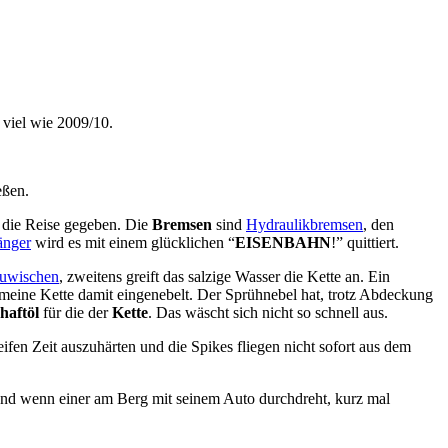
o viel wie 2009/10.
eßen.
f die Reise gegeben. Die
Bremsen
sind
Hydraulikbremsen
, den
änger
wird es mit einem glücklichen “
EISENBAHN
!” quittiert.
uwischen
, zweitens greift das salzige Wasser die Kette an. Ein
meine Kette damit eingenebelt. Der Sprühnebel hat, trotz Abdeckung
haftöl
für die der
Kette
. Das wäscht sich nicht so schnell aus.
eifen Zeit auszuhärten und die Spikes fliegen nicht sofort aus dem
Und wenn einer am Berg mit seinem Auto durchdreht, kurz mal