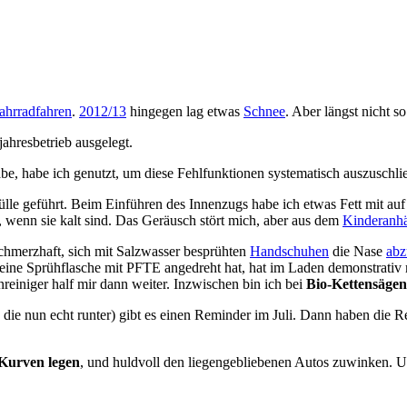
ahrradfahren
.
2012/13
hingegen lag etwas
Schnee
. Aber längst nicht s
jahresbetrieb ausgelegt.
 habe ich genutzt, um diese Fehlfunktionen systematisch auszuschli
lle geführt. Beim Einführen des Innenzugs habe ich etwas Fett mit au
e, wenn sie kalt sind. Das Geräusch stört mich, aber aus dem
Kinderanh
 schmerzhaft, sich mit Salzwasser besprühten
Handschuhen
die Nase
abz
eine Sprühflasche mit PFTE angedreht hat, hat im Laden demonstrativ 
reiniger half mir dann weiter. Inzwischen bin ich bei
Bio-Kettensägen
 die nun echt runter) gibt es einen Reminder im Juli. Dann haben die R
 Kurven legen
, und huldvoll den liegengebliebenen Autos zuwinken. 