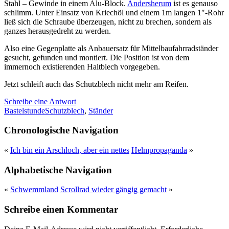
Stahl – Gewinde in einem Alu-Block.
Andersherum
ist es genauso
schlimm. Unter Einsatz von Kriechöl und einem 1m langen 1″-Rohr
ließ sich die Schraube überzeugen, nicht zu brechen, sondern als
ganzes herausgedreht zu werden.
Also eine Gegenplatte als Anbauersatz für Mittelbaufahrradständer
gesucht, gefunden und montiert. Die Position ist von dem
immernoch existierenden Haltblech vorgegeben.
Jetzt schleift auch das Schutzblech nicht mehr am Reifen.
Schreibe eine Antwort
Bastelstunde
Schutzblech
,
Ständer
Chronologische Navigation
«
Ich bin ein Arschloch, aber ein nettes
Helmpropaganda
»
Alphabetische Navigation
«
Schwemmland
Scrollrad wieder gängig gemacht
»
Schreibe einen Kommentar