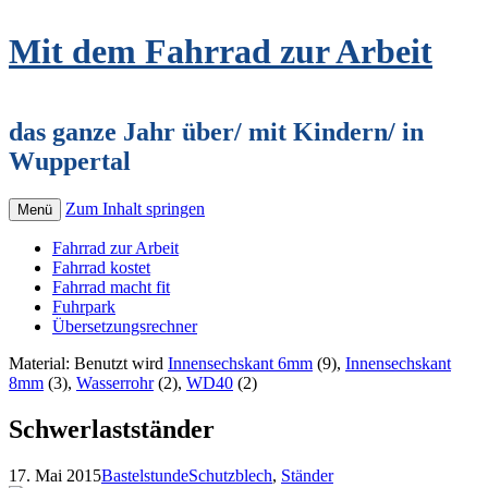
Mit dem Fahrrad zur Arbeit
das ganze Jahr über/ mit Kindern/ in
Wuppertal
Zum Inhalt springen
Menü
Fahrrad zur Arbeit
Fahrrad kostet
Fahrrad macht fit
Fuhrpark
Übersetzungsrechner
Material: Benutzt wird
Innensechskant 6mm
(9),
Innensechskant
8mm
(3),
Wasserrohr
(2),
WD40
(2)
Schwerlastständer
17. Mai 2015
Bastelstunde
Schutzblech
,
Ständer