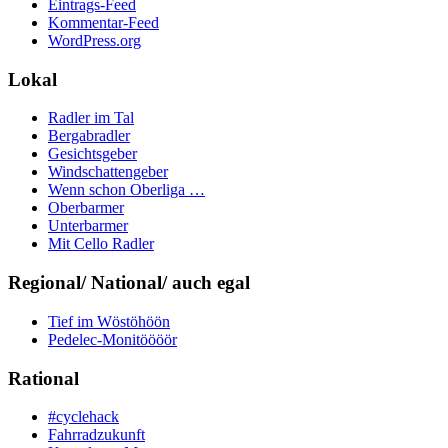
Eintrags-Feed
Kommentar-Feed
WordPress.org
Lokal
Radler im Tal
Bergabradler
Gesichtsgeber
Windschattengeber
Wenn schon Oberliga …
Oberbarmer
Unterbarmer
Mit Cello Radler
Regional/ National/ auch egal
Tief im Wöstöhöön
Pedelec-Monitöööör
Rational
#cyclehack
Fahrradzukunft