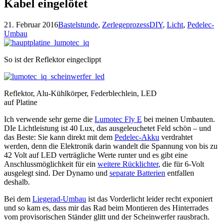
Kabel eingelötet
21. Februar 2016
Bastelstunde
,
Zerlegeprozess
DIY
,
Licht
,
Pedelec-
Umbau
So ist der Reflektor eingeclippt
Reflektor, Alu-Kühlkörper, Federblechlein, LED
auf Platine
Ich verwende sehr gerne die
Lumotec Fly E
bei meinen Umbauten.
DIe Lichtleistung ist 40 Lux, das ausgeleuchetet Feld schön – und
das Beste: Sie kann direkt mit dem
Pedelec-Akku
verdrahtet
werden, denn die Elektronik darin wandelt die Spannung von bis zu
42 Volt auf LED verträgliche Werte runter und es gibt eine
Anschlussmöglichkeit für ein
weitere Rücklichter
, die für 6-Volt
ausgelegt sind. Der Dynamo und
separate Batterien
entfallen
deshalb.
Bei dem
Liegerad-Umbau
ist das Vorderlicht leider recht exponiert
und so kam es, dass mir das Rad beim Montieren des Hinterrades
vom provisorischen Ständer glitt und der Scheinwerfer rausbrach.