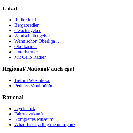
Lokal
Radler im Tal
Bergabradler
Gesichtsgeber
Windschattengeber
Wenn schon Oberliga …
Oberbarmer
Unterbarmer
Mit Cello Radler
Regional/ National/ auch egal
Tief im Wöstöhöön
Pedelec-Monitöööör
Rational
#cyclehack
Fahrradzukunft
Komplettes Museum
What does cycling mean to you?