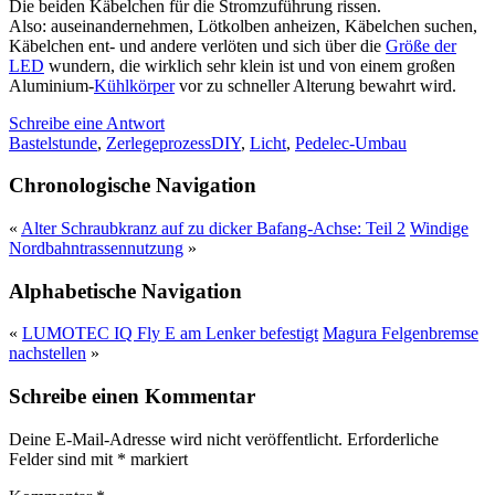
Die beiden Käbelchen für die Stromzuführung rissen.
Also: auseinandernehmen, Lötkolben anheizen, Käbelchen suchen,
Käbelchen ent- und andere verlöten und sich über die
Größe der
LED
wundern, die wirklich sehr klein ist und von einem großen
Aluminium-
Kühlkörper
vor zu schneller Alterung bewahrt wird.
Schreibe eine Antwort
Bastelstunde
,
Zerlegeprozess
DIY
,
Licht
,
Pedelec-Umbau
Chronologische Navigation
«
Alter Schraubkranz auf zu dicker Bafang-Achse: Teil 2
Windige
Nordbahntrassennutzung
»
Alphabetische Navigation
«
LUMOTEC IQ Fly E am Lenker befestigt
Magura Felgenbremse
nachstellen
»
Schreibe einen Kommentar
Deine E-Mail-Adresse wird nicht veröffentlicht.
Erforderliche
Felder sind mit
*
markiert