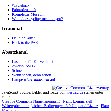
#cyclehack
Fahrradzukunft
Komplettes Museum
What does cycling mean to you?
Irrational
Deutlich lauter
Back to the PAST
Absatzkanal
Lastenrad für Kurvenfahrt
Zweispur-SUV
Schnell
Wenn schon, denn schon
Lampe
widerstandsarm
an!
JavaScript-Source, Bilder und Texte
von
westrad.de
stehen unter
einer
Creative Commons Namensnennung - Nicht-kommerziell -
Weitergabe unter gleichen Bedingungen 3.0 Unported Lizenz
.
Flattr
Mastodon