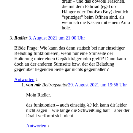
drauf – und das obwohl Flaschen,
die mit dem Fahrrad (egal ob
Hänger oder DuoBoxBoy) deutlich
“spritziger” beim Öffnen sind, als
wenn ich die Kästen mit einem Auto
hole.
Radler
3. August 2021 um 21:00 Uhr
Blöde Frage: Wie kann das denn statisch bei nur einseitiger
Beladung funktionieren, wenn nur eine Stirnseite der
Halterung unter einen Gepäckträgerholm greift? Dann kann
doch an der anderen Stirnseite bzw. der der Beladung
gegenüber liegenden Seite gar nichts gegenhalten?
Antworten
↓
von mir
Beitragsautor
29. August 2021 um 19:56 Uhr
Moin Radler,
das funktioniert – auch einseitig 🙂 Ich kann dir leider
nicht sagen – wie lange die Schweißung hält – aber der
Draht verformt sich nicht.
Antworten
↓