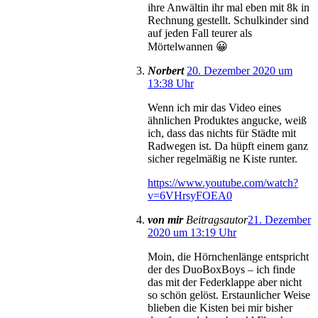
ihre Anwältin ihr mal eben mit 8k in
Rechnung gestellt. Schulkinder sind
auf jeden Fall teurer als
Mörtelwannen 😀
Norbert
20. Dezember 2020 um
13:38 Uhr
Wenn ich mir das Video eines
ähnlichen Produktes angucke, weiß
ich, dass das nichts für Städte mit
Radwegen ist. Da hüpft einem ganz
sicher regelmäßig ne Kiste runter.
https://www.youtube.com/watch?
v=6VHrsyFOEA0
von mir
Beitragsautor
21. Dezember
2020 um 13:19 Uhr
Moin, die Hörnchenlänge entspricht
der des DuoBoxBoys – ich finde
das mit der Federklappe aber nicht
so schön gelöst. Erstaunlicher Weise
blieben die Kisten bei mir bisher