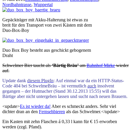
Nordbahntrasse
,
Wuppertal
Gepäckträger mit Akku-Halterung ist etwas zu
breit für den Transport von zwei Kästen mit dem
Duo-Box-Boy
Duo Box Boy besteht aus geschickt gebogenem
Draht
Schwelmer Bier taucht als
‘Bärtig Bräu’
am
Bahnhof Mirke
wieder
auf.
Update dank
diesem PlugIn
: Auf einmal war da ein HTTP-Status-
Code 404 bei SchwelmeBräu –
ist vermutlich
auch
insolvent
gegangen – der Hutmacher (Stand 30.12.2013 15:55) will das
Bärtige aber nicht untergehen lassen und sucht nach neuen Brauern.
<update>
Es ist wieder da!
Aber es schmeckt anders. Sehr viel
dichter dran an den
Fernsehbieren
als das Schwelmer.</update>
Ein Kasten mit zehn Flaschen á 0,33 l kann für € 15 erworben
werden (zzgl. Pfand).