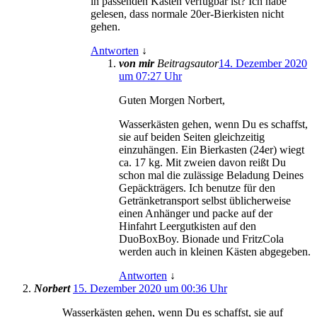
in passenden Kästen verfügbar ist? Ich habe
gelesen, dass normale 20er-Bierkisten nicht
gehen.
Antworten
↓
von mir
Beitragsautor
14. Dezember 2020
um 07:27 Uhr
Guten Morgen Norbert,
Wasserkästen gehen, wenn Du es schaffst,
sie auf beiden Seiten gleichzeitig
einzuhängen. Ein Bierkasten (24er) wiegt
ca. 17 kg. Mit zweien davon reißt Du
schon mal die zulässige Beladung Deines
Gepäckträgers. Ich benutze für den
Getränketransport selbst üblicherweise
einen Anhänger und packe auf der
Hinfahrt Leergutkisten auf den
DuoBoxBoy. Bionade und FritzCola
werden auch in kleinen Kästen abgegeben.
Antworten
↓
Norbert
15. Dezember 2020 um 00:36 Uhr
Wasserkästen gehen, wenn Du es schaffst, sie auf