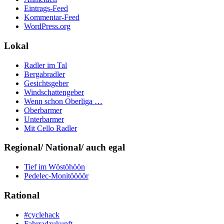
Eintrags-Feed
Kommentar-Feed
WordPress.org
Lokal
Radler im Tal
Bergabradler
Gesichtsgeber
Windschattengeber
Wenn schon Oberliga …
Oberbarmer
Unterbarmer
Mit Cello Radler
Regional/ National/ auch egal
Tief im Wöstöhöön
Pedelec-Monitöööör
Rational
#cyclehack
Fahrradzukunft