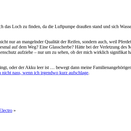
ch das Loch zu finden, da die Luftpumpe draußen stand und sich Wass
 nicht nur an mangelnder Qualität der Reifen, sondern auch, weil Pfer
iesmal auf dem Weg? Eine Glasscherbe? Hätte bei der Verletzung des 
schutz aufziehe – nur um zu sehen, ob der mich wirklich signifikat häu
springt, oder der Akku leer ist … bewegt dann meine Familienangehörige
n nicht nass, wenn ich irgendwo kurz aufschlage
.
Electro
»