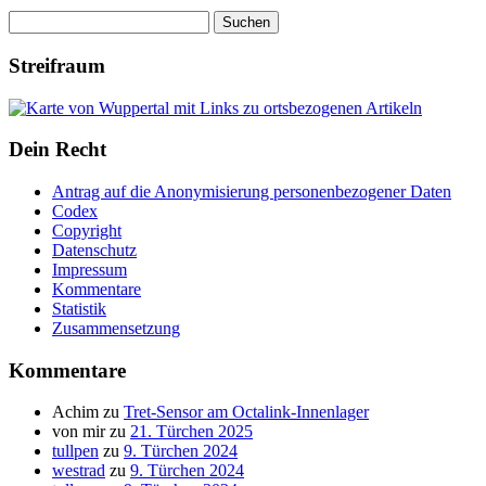
Suchen
nach:
Streifraum
Dein Recht
Antrag auf die Anonymisierung personenbezogener Daten
Codex
Copyright
Datenschutz
Impressum
Kommentare
Statistik
Zusammensetzung
Kommentare
Achim
zu
Tret-Sensor am Octalink-Innenlager
von mir
zu
21. Türchen 2025
tullpen
zu
9. Türchen 2024
westrad
zu
9. Türchen 2024