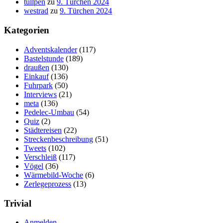
tullpen
zu
9. Türchen 2024
westrad
zu
9. Türchen 2024
Kategorien
Adventskalender
(117)
Bastelstunde
(189)
draußen
(130)
Einkauf
(136)
Fuhrpark
(50)
Interviews
(21)
meta
(136)
Pedelec-Umbau
(54)
Quiz
(2)
Städtereisen
(22)
Streckenbeschreibung
(51)
Tweets
(102)
Verschleiß
(117)
Vögel
(36)
Wärmebild-Woche
(6)
Zerlegeprozess
(13)
Trivial
Anmelden