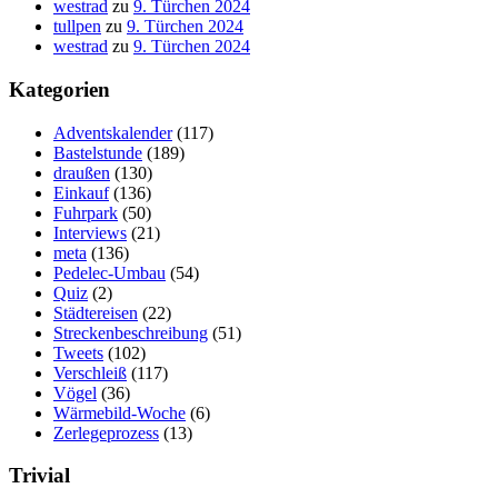
westrad
zu
9. Türchen 2024
tullpen
zu
9. Türchen 2024
westrad
zu
9. Türchen 2024
Kategorien
Adventskalender
(117)
Bastelstunde
(189)
draußen
(130)
Einkauf
(136)
Fuhrpark
(50)
Interviews
(21)
meta
(136)
Pedelec-Umbau
(54)
Quiz
(2)
Städtereisen
(22)
Streckenbeschreibung
(51)
Tweets
(102)
Verschleiß
(117)
Vögel
(36)
Wärmebild-Woche
(6)
Zerlegeprozess
(13)
Trivial