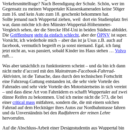
Verkehrsmittelfrage? Nach Beendigung der Schule. Schön, wer im
Gegensatz zu meinen Wuppertaler Klassenkameraden keine 50iger
zum 16. und kein Auto zum 18. geschenkt bekommen hat.
Sollte jemand nach Wuppertal ziehen, weil dort ein Studienplatz frei
war, dann möchte ich den Münster-Wuppertal-Höhenmeter-
Vergleich sehen, der die Strecke Hbf-Uni in beiden Städten abbildet.
Die
Grifflenburg
steht da einfach schlecht
, aber der
ÖPNV
ist super.
Vorsicht, ich wiederhole mich – aber das ist ja Usus z.B. auch auf
facebook, vermutlich begreift es ja sonst niemand. Egal, ich fang
jetzt nicht an, was passiert, sobald Kinder ins Haus stehen …
Volvo
ruft…
Was aber tatsächlich zu funktionieren scheint – und da bin ich dann
nicht mehr d’accord mit den
Mainstream-Facebook-Fahrrad-
Aktivisten
, ist die Tatsache, dass durch den technischen Fortschritt
eine Fahrzeug-Gattung entstanden ist, die sehr viele Vorteile des
Fahrrades und sehr viele Vorteile des Motorisiertseins in sich vereint
– und dass diese Art von Fahrrädern es schafft Wuppertaler auf zwei
dünne Reifen zu bekommen. Und ich meine nicht die 573, die bei
einer
critical mass
mitfahren, sondern die, die mit einem solchen
Fahrrad auf dem Heckträger ihres Autos zur Nordbahntrasse fahren
und da Unverständnis bei den
Radfahrern der reinen Lehre
hervorrufen.
Auf die Abschluss-Arbeit einer Designstudentin aus Wuppertal bin