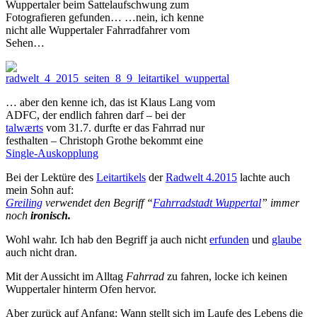
Wuppertaler beim Sattelaufschwung zum
Fotografieren gefunden… …nein, ich kenne
nicht alle Wuppertaler Fahrradfahrer vom
Sehen…
… aber den kenne ich, das ist Klaus Lang vom
ADFC, der endlich fahren darf – bei der
talwærts
vom 31.7. durfte er das Fahrrad nur
festhalten – Christoph Grothe bekommt eine
Single-Auskopplung
Bei der Lektüre des
Leitartikels
der
Radwelt 4.2015
lachte auch
mein Sohn auf:
Greiling
verwendet den Begriff “
Fahrradstadt Wuppertal
” immer
noch
ironisch.
Wohl wahr. Ich hab den Begriff ja auch nicht
erfunden
und
glaube
auch nicht dran.
Mit der Aussicht im Alltag
Fahrrad
zu fahren, locke ich keinen
Wuppertaler hinterm Ofen hervor.
Aber zurück auf Anfang: Wann stellt sich im Laufe des Lebens die