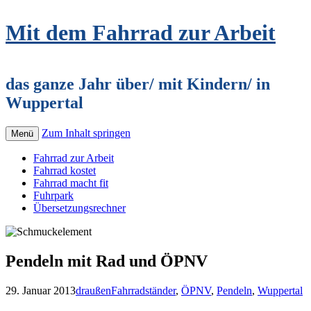
Mit dem Fahrrad zur Arbeit
das ganze Jahr über/ mit Kindern/ in
Wuppertal
Zum Inhalt springen
Menü
Fahrrad zur Arbeit
Fahrrad kostet
Fahrrad macht fit
Fuhrpark
Übersetzungsrechner
Pendeln mit Rad und ÖPNV
29. Januar 2013
draußen
Fahrradständer
,
ÖPNV
,
Pendeln
,
Wuppertal