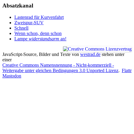
Absatzkanal
Lastenrad für Kurvenfahrt
Zweispur-SUV
Schnell
Wenn schon, denn schon
Lampe
widerstandsarm
an!
JavaScript-Source, Bilder und Texte
von
westrad.de
stehen unter
einer
Creative Commons Namensnennung - Nicht-kommerziell -
Weitergabe unter gleichen Bedingungen 3.0 Unported Lizenz
.
Flattr
Mastodon