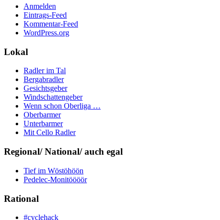
Anmelden
Eintrags-Feed
Kommentar-Feed
WordPress.org
Lokal
Radler im Tal
Bergabradler
Gesichtsgeber
Windschattengeber
Wenn schon Oberliga …
Oberbarmer
Unterbarmer
Mit Cello Radler
Regional/ National/ auch egal
Tief im Wöstöhöön
Pedelec-Monitöööör
Rational
#cyclehack