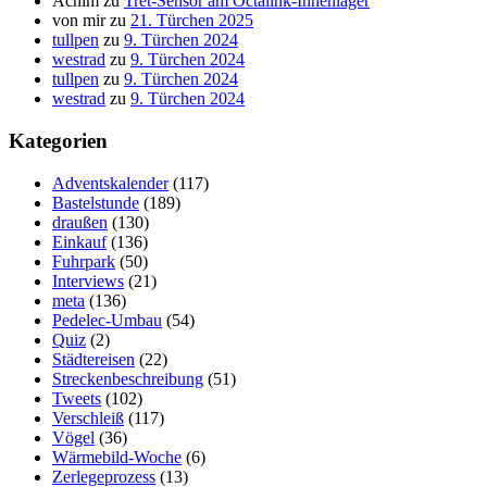
Achim
zu
Tret-Sensor am Octalink-Innenlager
von mir
zu
21. Türchen 2025
tullpen
zu
9. Türchen 2024
westrad
zu
9. Türchen 2024
tullpen
zu
9. Türchen 2024
westrad
zu
9. Türchen 2024
Kategorien
Adventskalender
(117)
Bastelstunde
(189)
draußen
(130)
Einkauf
(136)
Fuhrpark
(50)
Interviews
(21)
meta
(136)
Pedelec-Umbau
(54)
Quiz
(2)
Städtereisen
(22)
Streckenbeschreibung
(51)
Tweets
(102)
Verschleiß
(117)
Vögel
(36)
Wärmebild-Woche
(6)
Zerlegeprozess
(13)