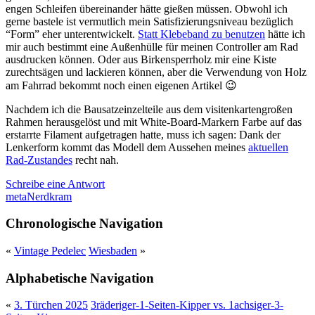
engen Schleifen übereinander hätte gießen müssen. Obwohl ich
gerne bastele ist vermutlich mein Satisfizierungsniveau bezüglich
“Form” eher unterentwickelt.
Statt Klebeband zu benutzen
hätte ich
mir auch bestimmt eine Außenhülle für meinen Controller am Rad
ausdrucken können. Oder aus Birkensperrholz mir eine Kiste
zurechtsägen und lackieren können, aber die Verwendung von Holz
am Fahrrad bekommt noch einen eigenen Artikel 😉
Nachdem ich die Bausatzeinzelteile aus dem visitenkartengroßen
Rahmen herausgelöst und mit White-Board-Markern Farbe auf das
erstarrte Filament aufgetragen hatte, muss ich sagen: Dank der
Lenkerform kommt das Modell dem Aussehen meines
aktuellen
Rad-Zustandes
recht nah.
Schreibe eine Antwort
meta
Nerdkram
Chronologische Navigation
«
Vintage Pedelec
Wiesbaden
»
Alphabetische Navigation
«
3. Türchen 2025
3räderiger-1-Seiten-Kipper vs. 1achsiger-3-