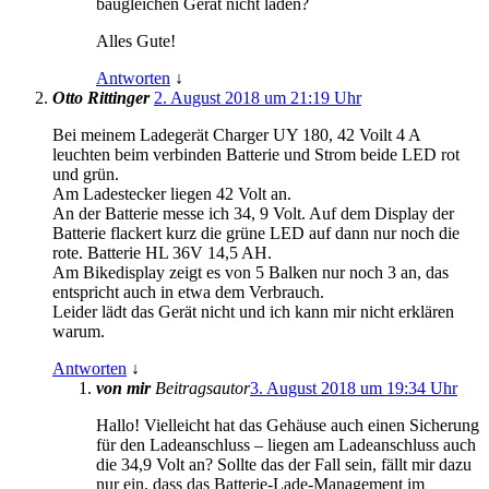
baugleichen Gerät nicht laden?
Alles Gute!
Antworten
↓
Otto Rittinger
2. August 2018 um 21:19 Uhr
Bei meinem Ladegerät Charger UY 180, 42 Voilt 4 A
leuchten beim verbinden Batterie und Strom beide LED rot
und grün.
Am Ladestecker liegen 42 Volt an.
An der Batterie messe ich 34, 9 Volt. Auf dem Display der
Batterie flackert kurz die grüne LED auf dann nur noch die
rote. Batterie HL 36V 14,5 AH.
Am Bikedisplay zeigt es von 5 Balken nur noch 3 an, das
entspricht auch in etwa dem Verbrauch.
Leider lädt das Gerät nicht und ich kann mir nicht erklären
warum.
Antworten
↓
von mir
Beitragsautor
3. August 2018 um 19:34 Uhr
Hallo! Vielleicht hat das Gehäuse auch einen Sicherung
für den Ladeanschluss – liegen am Ladeanschluss auch
die 34,9 Volt an? Sollte das der Fall sein, fällt mir dazu
nur ein, dass das Batterie-Lade-Management im