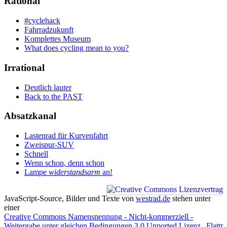
Rational
#cyclehack
Fahrradzukunft
Komplettes Museum
What does cycling mean to you?
Irrational
Deutlich lauter
Back to the PAST
Absatzkanal
Lastenrad für Kurvenfahrt
Zweispur-SUV
Schnell
Wenn schon, denn schon
Lampe
widerstandsarm
an!
JavaScript-Source, Bilder und Texte
von
westrad.de
stehen unter
einer
Creative Commons Namensnennung - Nicht-kommerziell -
Weitergabe unter gleichen Bedingungen 3.0 Unported Lizenz
.
Flattr