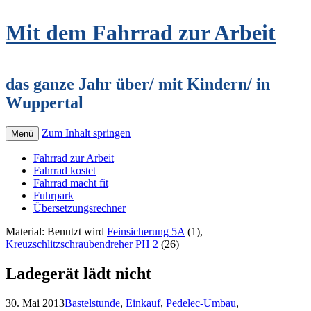
Mit dem Fahrrad zur Arbeit
das ganze Jahr über/ mit Kindern/ in
Wuppertal
Zum Inhalt springen
Menü
Fahrrad zur Arbeit
Fahrrad kostet
Fahrrad macht fit
Fuhrpark
Übersetzungsrechner
Material: Benutzt wird
Feinsicherung 5A
(1),
Kreuzschlitzschraubendreher PH 2
(26)
Ladegerät lädt nicht
30. Mai 2013
Bastelstunde
,
Einkauf
,
Pedelec-Umbau
,