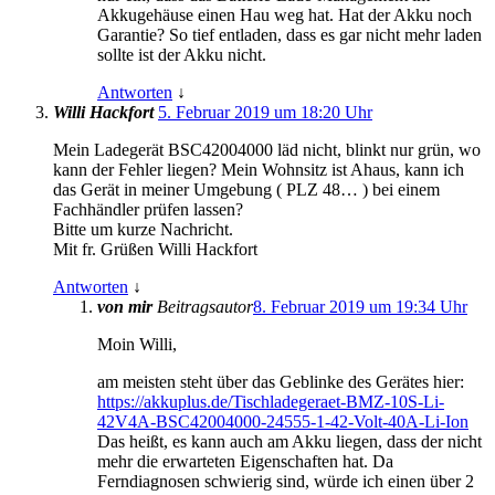
Akkugehäuse einen Hau weg hat. Hat der Akku noch
Garantie? So tief entladen, dass es gar nicht mehr laden
sollte ist der Akku nicht.
Antworten
↓
Willi Hackfort
5. Februar 2019 um 18:20 Uhr
Mein Ladegerät BSC42004000 läd nicht, blinkt nur grün, wo
kann der Fehler liegen? Mein Wohnsitz ist Ahaus, kann ich
das Gerät in meiner Umgebung ( PLZ 48… ) bei einem
Fachhändler prüfen lassen?
Bitte um kurze Nachricht.
Mit fr. Grüßen Willi Hackfort
Antworten
↓
von mir
Beitragsautor
8. Februar 2019 um 19:34 Uhr
Moin Willi,
am meisten steht über das Geblinke des Gerätes hier:
https://akkuplus.de/Tischladegeraet-BMZ-10S-Li-
42V4A-BSC42004000-24555-1-42-Volt-40A-Li-Ion
Das heißt, es kann auch am Akku liegen, dass der nicht
mehr die erwarteten Eigenschaften hat. Da
Ferndiagnosen schwierig sind, würde ich einen über 2