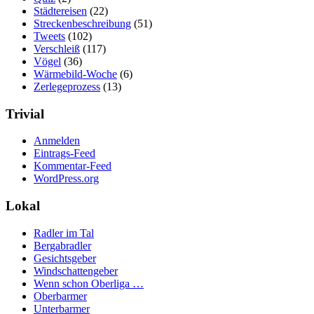
Städtereisen
(22)
Streckenbeschreibung
(51)
Tweets
(102)
Verschleiß
(117)
Vögel
(36)
Wärmebild-Woche
(6)
Zerlegeprozess
(13)
Trivial
Anmelden
Eintrags-Feed
Kommentar-Feed
WordPress.org
Lokal
Radler im Tal
Bergabradler
Gesichtsgeber
Windschattengeber
Wenn schon Oberliga …
Oberbarmer
Unterbarmer