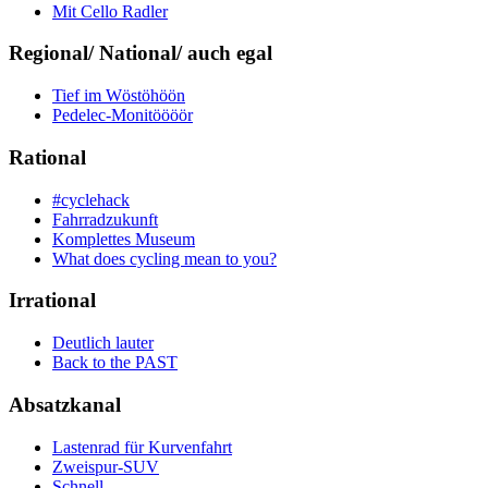
Mit Cello Radler
Regional/ National/ auch egal
Tief im Wöstöhöön
Pedelec-Monitöööör
Rational
#cyclehack
Fahrradzukunft
Komplettes Museum
What does cycling mean to you?
Irrational
Deutlich lauter
Back to the PAST
Absatzkanal
Lastenrad für Kurvenfahrt
Zweispur-SUV
Schnell