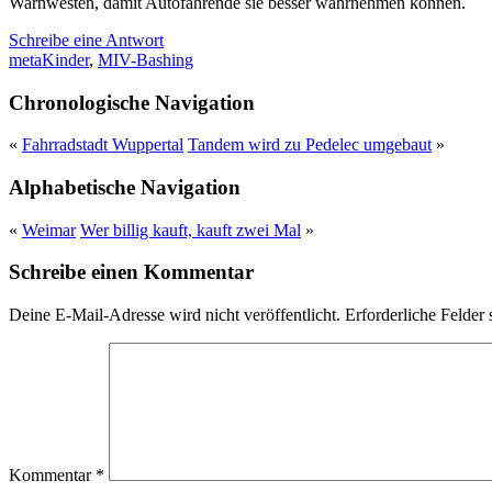
Warnwesten, damit Autofahrende sie besser wahrnehmen können.
Schreibe eine Antwort
meta
Kinder
,
MIV-Bashing
Chronologische Navigation
«
Fahrradstadt Wuppertal
Tandem wird zu Pedelec umgebaut
»
Alphabetische Navigation
«
Weimar
Wer billig kauft, kauft zwei Mal
»
Schreibe einen Kommentar
Deine E-Mail-Adresse wird nicht veröffentlicht.
Erforderliche Felder 
Kommentar
*