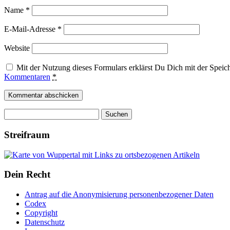
Name
*
E-Mail-Adresse
*
Website
Mit der Nutzung dieses Formulars erklärst Du Dich mit der Spei
Kommentaren
*
Suchen
nach:
Streifraum
Dein Recht
Antrag auf die Anonymisierung personenbezogener Daten
Codex
Copyright
Datenschutz