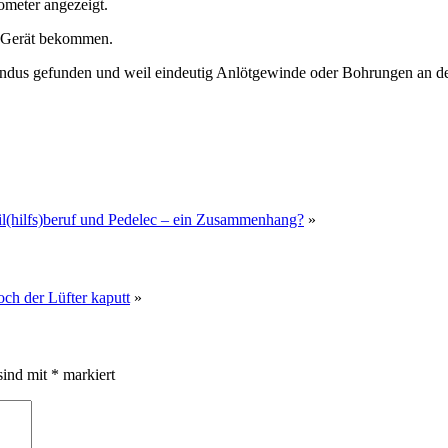
ometer angezeigt.
s Gerät bekommen.
 Fundus gefunden und weil eindeutig Anlötgewinde oder Bohrungen an 
l(hilfs)beruf und Pedelec – ein Zusammenhang?
»
och der Lüfter kaputt
»
sind mit
*
markiert