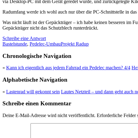
via Desktop-PC mit dem Gerät geredet wurde, und zurückgelegte Kil
Radumfang werde ich wohl auch nur über die PC-Schnittstelle in da
Was nicht läuft ist der Gepäckträger – ich habe keinen besseren im
Gepäckträger nicht das Schutzblech runterdrückt.
Schreibe eine Antwort
Bastelstunde
,
Pedelec-Umbau
Projekt Radup
Chronologische Navigation
«
Kann ich eigentlich aus jedem Fahrrad ein Pedelec machen? 4/4
Hei
Alphabetische Navigation
«
Lastenrad will gekonnt sein
Lautes Netzteil – und dann geht auch n
Schreibe einen Kommentar
Deine E-Mail-Adresse wird nicht veröffentlicht.
Erforderliche Felder 