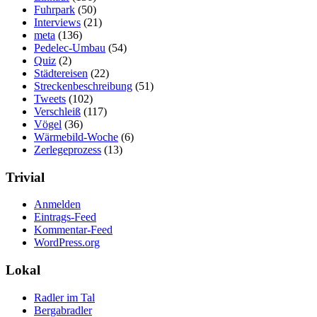
Fuhrpark
(50)
Interviews
(21)
meta
(136)
Pedelec-Umbau
(54)
Quiz
(2)
Städtereisen
(22)
Streckenbeschreibung
(51)
Tweets
(102)
Verschleiß
(117)
Vögel
(36)
Wärmebild-Woche
(6)
Zerlegeprozess
(13)
Trivial
Anmelden
Eintrags-Feed
Kommentar-Feed
WordPress.org
Lokal
Radler im Tal
Bergabradler