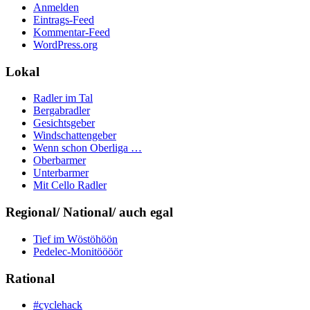
Anmelden
Eintrags-Feed
Kommentar-Feed
WordPress.org
Lokal
Radler im Tal
Bergabradler
Gesichtsgeber
Windschattengeber
Wenn schon Oberliga …
Oberbarmer
Unterbarmer
Mit Cello Radler
Regional/ National/ auch egal
Tief im Wöstöhöön
Pedelec-Monitöööör
Rational
#cyclehack