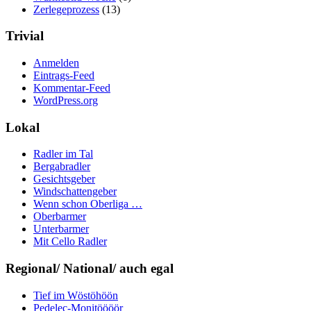
Zerlegeprozess
(13)
Trivial
Anmelden
Eintrags-Feed
Kommentar-Feed
WordPress.org
Lokal
Radler im Tal
Bergabradler
Gesichtsgeber
Windschattengeber
Wenn schon Oberliga …
Oberbarmer
Unterbarmer
Mit Cello Radler
Regional/ National/ auch egal
Tief im Wöstöhöön
Pedelec-Monitöööör