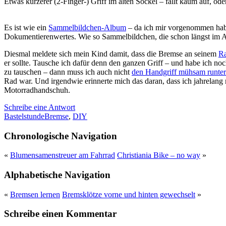
Etwas kürzerer (2-Finger-) Griff im alten Sockel – fällt kaum auf, ode
Es ist wie ein
Sammelbildchen-Album
– da ich mir vorgenommen habe,
Dokumentierenwertes. Wie so Sammelbildchen, die schon längst im 
Diesmal meldete sich mein Kind damit, dass die Bremse an seinem
R
er sollte. Tausche ich dafür denn den ganzen Griff – und habe ich n
zu tauschen – dann muss ich auch nicht
den Handgriff mühsam runter
Rad war. Und irgendwie erinnerte mich das daran, dass ich jahrelang
Motorradhandschuh.
Schreibe eine Antwort
Bastelstunde
Bremse
,
DIY
Chronologische Navigation
«
Blumensamenstreuer am Fahrrad
Christiania Bike – no way
»
Alphabetische Navigation
«
Bremsen lernen
Bremsklötze vorne und hinten gewechselt
»
Schreibe einen Kommentar