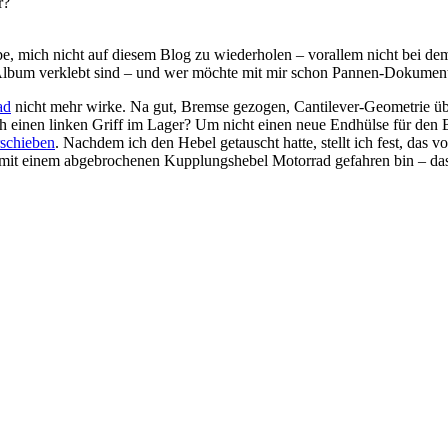
r?
 mich nicht auf diesem Blog zu wiederholen – vorallem nicht bei dem a
Album verklebt sind – und wer möchte mit mir schon Pannen-Dokumen
ad
nicht mehr wirke. Na gut, Bremse gezogen, Cantilever-Geometrie übe
och einen linken Griff im Lager? Um nicht einen neue Endhülse für den
schieben
. Nachdem ich den Hebel getauscht hatte, stellt ich fest, das v
 mit einem abgebrochenen Kupplungshebel Motorrad gefahren bin – das 