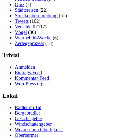
Quiz
(2)
Städtereisen
(22)
Streckenbeschreibung
(51)
Tweets
(102)
Verschleiß
(117)
Vögel
(36)
Wärmebild-Woche
(6)
Zerlegeprozess
(13)
Trivial
Anmelden
Eintrags-Feed
Kommentar-Feed
WordPress.org
Lokal
Radler im Tal
Bergabradler
Gesichtsgeber
Windschattengeber
Wenn schon Oberliga …
Oberbarmer