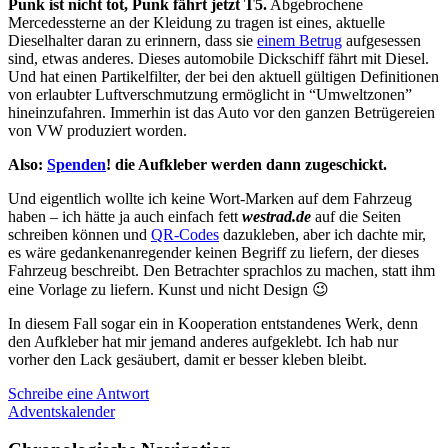
Punk ist nicht tot, Punk fährt jetzt T5.
Abgebrochene
Mercedessterne an der Kleidung zu tragen ist eines, aktuelle
Dieselhalter daran zu erinnern, dass sie
einem Betrug
aufgesessen
sind, etwas anderes. Dieses automobile Dickschiff fährt mit Diesel.
Und hat einen Partikelfilter, der bei den aktuell gültigen Definitionen
von erlaubter Luftverschmutzung ermöglicht in “Umweltzonen”
hineinzufahren. Immerhin ist das Auto vor den ganzen Betrügereien
von VW produziert worden.
Also:
Spenden
! die Aufkleber werden dann zugeschickt.
Und eigentlich wollte ich keine Wort-Marken auf dem Fahrzeug
haben – ich hätte ja auch einfach fett
westrad.de
auf die Seiten
schreiben können und
QR-Codes
dazukleben, aber ich dachte mir,
es wäre gedankenanregender keinen Begriff zu liefern, der dieses
Fahrzeug beschreibt. Den Betrachter sprachlos zu machen, statt ihm
eine Vorlage zu liefern. Kunst und nicht Design 😉
In diesem Fall sogar ein in Kooperation entstandenes Werk, denn
den Aufkleber hat mir jemand anderes aufgeklebt. Ich hab nur
vorher den Lack gesäubert, damit er besser kleben bleibt.
Schreibe eine Antwort
Adventskalender