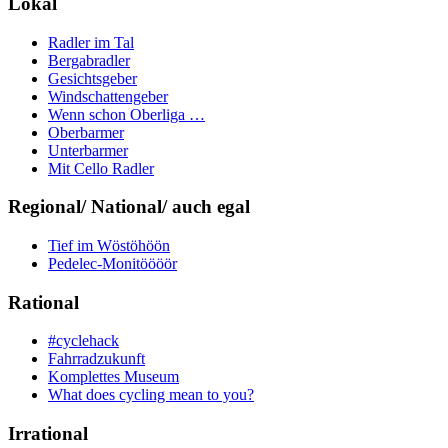
Lokal
Radler im Tal
Bergabradler
Gesichtsgeber
Windschattengeber
Wenn schon Oberliga …
Oberbarmer
Unterbarmer
Mit Cello Radler
Regional/ National/ auch egal
Tief im Wöstöhöön
Pedelec-Monitöööör
Rational
#cyclehack
Fahrradzukunft
Komplettes Museum
What does cycling mean to you?
Irrational