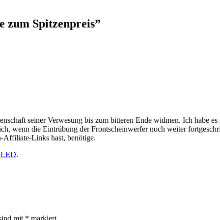
te zum Spitzenpreis
”
denschaft seiner Verwesung bis zum bitteren Ende widmen. Ich habe es 
ich, wenn die Eintrübung der Frontscheinwerfer noch weiter fortgeschr
filiate-Links hast, benötige.
h
LED
.
sind mit
*
markiert