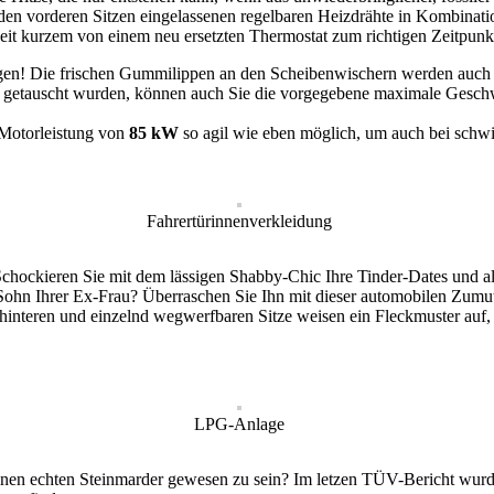
den vorderen Sitzen eingelassenen regelbaren Heizdrähte in Kombinatio
eit kurzem von einem neu ersetzten Thermostat zum richtigen Zeitpunkt
Regen! Die frischen Gummilippen an den Scheibenwischern werden auch 
r getauscht wurden, können auch Sie die vorgegebene maximale Gesch
 Motorleistung von
85 kW
so agil wie eben möglich, um auch bei schwi
Fahrertürinnenverkleidung
 Schockieren Sie mit dem lässigen Shabby-Chic Ihre Tinder-Dates und a
Sohn Ihrer Ex-Frau? Überraschen Sie Ihn mit dieser automobilen Zum
eren und einzelnd wegwerfbaren Sitze weisen ein Fleckmuster auf, das
LPG-Anlage
n echten Steinmarder gewesen zu sein? Im letzen TÜV-Bericht wurde Ölf