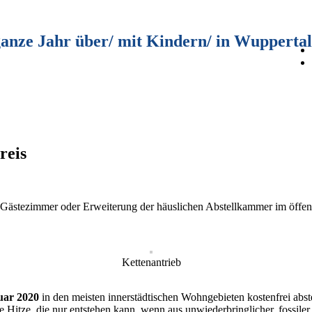
ganze Jahr über/ mit Kindern/ in Wuppertal
reis
 Gästezimmer oder Erweiterung der häuslichen Abstellkammer im öffent
Kettenantrieb
ar 2020
in den meisten innerstädtischen Wohngebieten kostenfrei abs
itze, die nur entstehen kann, wenn aus unwiederbringlicher, fossiler