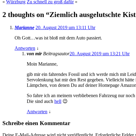
«
Würzburg
Zu schnell zu groß dafür
»
2 thoughts on “
Ziemlich ausgelutschte Kis
Marianne
20. August 2019 um 13:11 Uhr
Oh Gott…was ist bloß mit dem Auto passiert.
Antworten
↓
von mir
Beitragsautor
20. August 2019 um 13:21 Uhr
Moin Marianne,
gib mir ein fahrendes Fossil und ich werde mich mit Lei
Servolenkung hat mir den Rest gegeben. Vielleicht hätte 
Lämpchen, von denen Du auf deiner Homepage Amazon-Af
So fahre ich an meinem verbliebenen Fahrzeug nur noc
Die sind auch
hell
😉
Antworten
↓
Schreibe einen Kommentar
Deine E-Mail-Adresse wird nicht veröffentlicht.
Erforderliche Felder 