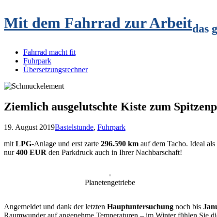
Mit dem Fahrrad zur Arbeit
das 
Fahrrad macht fit
Fuhrpark
Übersetzungsrechner
Ziemlich ausgelutschte Kiste zum Spitzenp
19. August 2019
Bastelstunde
,
Fuhrpark
mit
LPG
-Anlage und erst zarte
296.590 km
auf dem Tacho. Ideal als
nur
400 EUR
den Parkdruck auch in Ihrer Nachbarschaft!
Planetengetriebe
Angemeldet und dank der letzten
Hauptuntersuchung
noch bis
Janu
Raumwunder auf angenehme Temperaturen – im Winter fühlen Sie die H