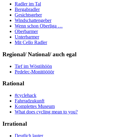
Radler im Tal
Bergabradler
Gesichtsgeber
Windschattengeber
Wenn schon Oberliga …
Oberbarmer
Unterbarmer
Mit Cello Radler
Regional/ National/ auch egal
Tief im Wöstöhöön
Pedelec-Monitöööör
Rational
#cyclehack
Fahrradzukunft
Komplettes Museum
What does cycling mean to you?
Irrational
Deutlich lauter