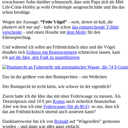
erwachsener Sohn darüber schmunzelt, dass sein Papa sich als Mid-
Life-Crisis-Hobby ja wohl
Ornitologie
ausgesucht hätte und ihn das
schon beruhige.
Wegen der Aussage:
“Fette Vögel”
–
nein, denen ist kalt, die
plustern sich nur auf
– habe ich schon
das entsprechende T-Shirt
verschenkt
– und einen Hoodie mit
dem Motiv
für den
Elternsprechtag.
Und während ich selbst am Frühstücktisch sitze und die Vögel
draußen sich
Erdnuss mit Regenwürmern
schmecken lassen, kam
ich
auf die Idee, den Fraß zu quantifizieren
.
Das ist der größere von den Buntspechten – ein Weibchen
Der Buntspecht ist recht klein, wie schwer ist der eigentlich?
Zuerst hatte ich die Idee das mit einer Federwaage zu messen. Als
Tierarztpraxis sind 10 € pro
Konus
auch sicherlich finanzierbar.
Aber wie lese ich eine
Federwaage (für ab 80 €)
so aus, dass ich
das am Frühstückstisch sitzend auch auslesen kann?
Dankbarerweise bin ich von
Reinald
auf “Wägezellen” gestossen
worden – und dann war alles ganz einfach: