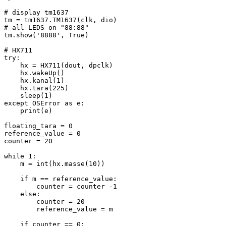
# display tm1637

tm = tm1637.TM1637(clk, dio)

# all LEDS on "88:88"

tm.show('8888', True)

# HX711

try:

    hx = HX711(dout, dpclk)

    hx.wakeUp()

    hx.kanal(1)

    hx.tara(225)

    sleep(1)

except OSError as e:

    print(e)

floating_tara = 0 

reference_value = 0

counter = 20

while 1:

    m = int(hx.masse(10))

    if m == reference_value:

        counter = counter -1

    else:

        counter = 20 

        reference_value = m

    if counter == 0:
