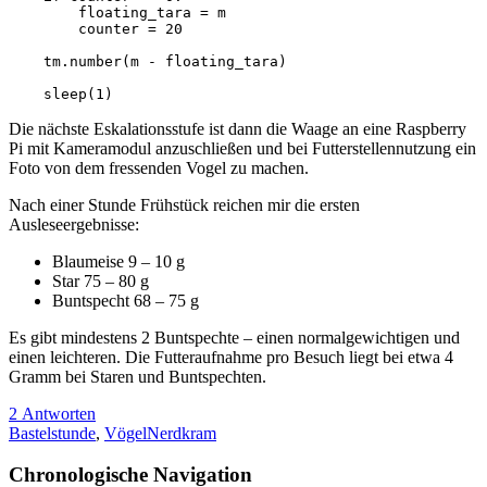
        floating_tara = m

        counter = 20

    tm.number(m - floating_tara)

Die nächste Eskalationsstufe ist dann die Waage an eine Raspberry
Pi mit Kameramodul anzuschließen und bei Futterstellennutzung ein
Foto von dem fressenden Vogel zu machen.
Nach einer Stunde Frühstück reichen mir die ersten
Ausleseergebnisse:
Blaumeise 9 – 10 g
Star 75 – 80 g
Buntspecht 68 – 75 g
Es gibt mindestens 2 Buntspechte – einen normalgewichtigen und
einen leichteren. Die Futteraufnahme pro Besuch liegt bei etwa 4
Gramm bei Staren und Buntspechten.
2 Antworten
Bastelstunde
,
Vögel
Nerdkram
Chronologische Navigation