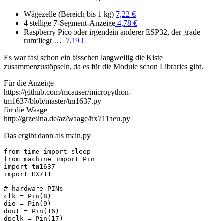
Wägezelle (Bereich bis 1 kg)
7,22 €
4 stellige 7-Segment-Anzeige
4,78 €
Raspberry Pico oder irgendein anderer ESP32, der grade
rumfliegt …
7,19 €
Es war fast schon ein bisschen langweilig die Kiste
zusammenzustöpseln, da es für die Module schon Libraries gibt.
Für die Anzeige
https://github.com/mcauser/micropython-
tm1637/blob/master/tm1637.py
für die Waage
http://grzesina.de/az/waage/hx711neu.py
Das ergibt dann als main.py
from time import sleep 

from machine import Pin

import tm1637 

import HX711

# hardware PINs 

clk = Pin(8)

dio = Pin(9)

dout = Pin(16) 

dpclk = Pin(17)
