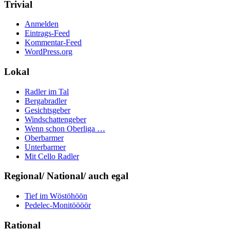
Trivial
Anmelden
Eintrags-Feed
Kommentar-Feed
WordPress.org
Lokal
Radler im Tal
Bergabradler
Gesichtsgeber
Windschattengeber
Wenn schon Oberliga …
Oberbarmer
Unterbarmer
Mit Cello Radler
Regional/ National/ auch egal
Tief im Wöstöhöön
Pedelec-Monitöööör
Rational