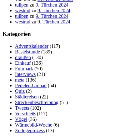
tullpen
zu
9. Türchen 2024
westrad
zu
9. Türchen 2024
tullpen
zu
9. Türchen 2024
westrad
zu
9. Türchen 2024
Kategorien
Adventskalender
(117)
Bastelstunde
(189)
draußen
(130)
Einkauf
(136)
Fuhrpark
(50)
Interviews
(21)
meta
(136)
Pedelec-Umbau
(54)
Quiz
(2)
Städtereisen
(22)
Streckenbeschreibung
(51)
Tweets
(102)
Verschleiß
(117)
Vögel
(36)
Wärmebild-Woche
(6)
Zerlegeprozess
(13)