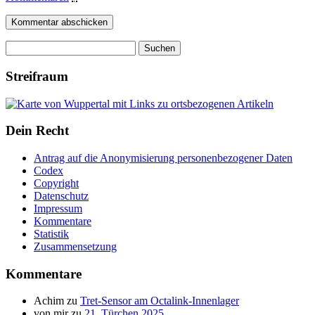
Suchen
nach:
Streifraum
Dein Recht
Antrag auf die Anonymisierung personenbezogener Daten
Codex
Copyright
Datenschutz
Impressum
Kommentare
Statistik
Zusammensetzung
Kommentare
Achim
zu
Tret-Sensor am Octalink-Innenlager
von mir
zu
21. Türchen 2025