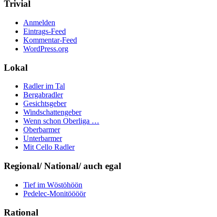
Trivial
Anmelden
Eintrags-Feed
Kommentar-Feed
WordPress.org
Lokal
Radler im Tal
Bergabradler
Gesichtsgeber
Windschattengeber
Wenn schon Oberliga …
Oberbarmer
Unterbarmer
Mit Cello Radler
Regional/ National/ auch egal
Tief im Wöstöhöön
Pedelec-Monitöööör
Rational