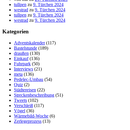
tullpen
zu
9. Türchen 2024
westrad
zu
9. Türchen 2024
tullpen
zu
9. Türchen 2024
westrad
zu
9. Türchen 2024
Kategorien
Adventskalender
(117)
Bastelstunde
(189)
draußen
(130)
Einkauf
(136)
Fuhrpark
(50)
Interviews
(21)
meta
(136)
Pedelec-Umbau
(54)
Quiz
(2)
Städtereisen
(22)
Streckenbeschreibung
(51)
Tweets
(102)
Verschleiß
(117)
Vögel
(36)
Wärmebild-Woche
(6)
Zerlegeprozess
(13)