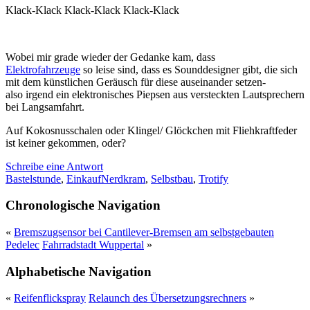
Klack-Klack Klack-Klack Klack-Klack
Wobei mir grade wieder der Gedanke kam, dass
Elektrofahrzeuge
so leise sind, dass es Sounddesigner gibt, die sich
mit dem künstlichen Geräusch für diese auseinander setzen-
also irgend ein elektronisches Piepsen aus versteckten Lautsprechern
bei Langsamfahrt.
Auf Kokosnusschalen oder Klingel/ Glöckchen mit Fliehkraftfeder
ist keiner gekommen, oder?
Schreibe eine Antwort
Bastelstunde
,
Einkauf
Nerdkram
,
Selbstbau
,
Trotify
Chronologische Navigation
«
Bremszugsensor bei Cantilever-Bremsen am selbstgebauten
Pedelec
Fahrradstadt Wuppertal
»
Alphabetische Navigation
«
Reifenflickspray
Relaunch des Übersetzungsrechners
»