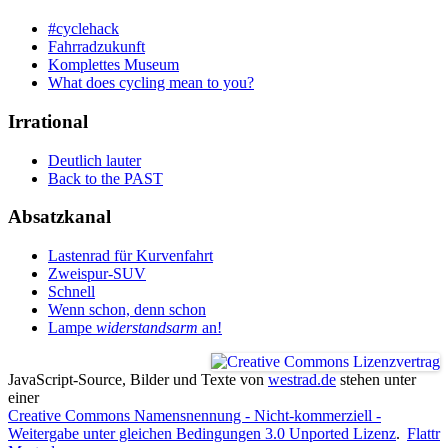
#cyclehack
Fahrradzukunft
Komplettes Museum
What does cycling mean to you?
Irrational
Deutlich lauter
Back to the PAST
Absatzkanal
Lastenrad für Kurvenfahrt
Zweispur-SUV
Schnell
Wenn schon, denn schon
Lampe
widerstandsarm
an!
JavaScript-Source, Bilder und Texte
von
westrad.de
stehen unter
einer
Creative Commons Namensnennung - Nicht-kommerziell -
Weitergabe unter gleichen Bedingungen 3.0 Unported Lizenz
.
Flattr