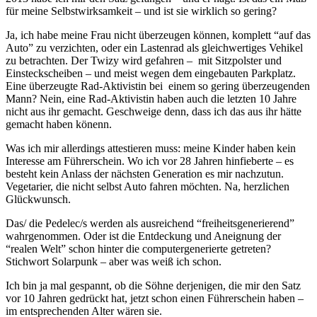
für meine Selbstwirksamkeit – und ist sie wirklich so gering?
Ja, ich habe meine Frau nicht überzeugen können, komplett “auf das
Auto” zu verzichten, oder ein Lastenrad als gleichwertiges Vehikel
zu betrachten. Der Twizy wird gefahren – mit Sitzpolster und
Einsteckscheiben – und meist wegen dem eingebauten Parkplatz.
Eine überzeugte Rad-Aktivistin bei einem so gering überzeugenden
Mann? Nein, eine Rad-Aktivistin haben auch die letzten 10 Jahre
nicht aus ihr gemacht. Geschweige denn, dass ich das aus ihr hätte
gemacht haben könenn.
Was ich mir allerdings attestieren muss: meine Kinder haben kein
Interesse am Führerschein. Wo ich vor 28 Jahren hinfieberte – es
besteht kein Anlass der nächsten Generation es mir nachzutun.
Vegetarier, die nicht selbst Auto fahren möchten. Na, herzlichen
Glückwunsch.
Das/ die Pedelec/s werden als ausreichend “freiheitsgenerierend”
wahrgenommen. Oder ist die Entdeckung und Aneignung der
“realen Welt” schon hinter die computergenerierte getreten?
Stichwort Solarpunk – aber was weiß ich schon.
Ich bin ja mal gespannt, ob die Söhne derjenigen, die mir den Satz
vor 10 Jahren gedrückt hat, jetzt schon einen Führerschein haben –
im entsprechenden Alter wären sie.