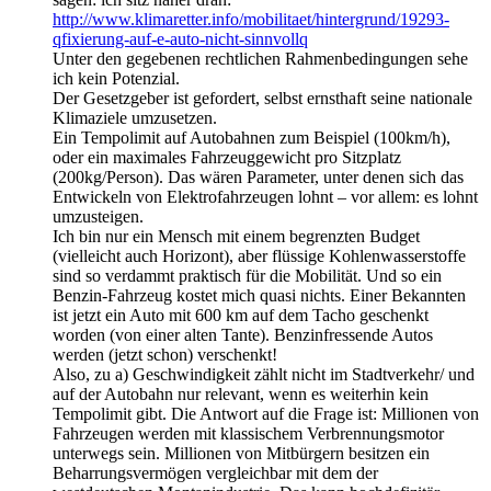
http://www.klimaretter.info/mobilitaet/hintergrund/19293-
qfixierung-auf-e-auto-nicht-sinnvollq
Unter den gegebenen rechtlichen Rahmenbedingungen sehe
ich kein Potenzial.
Der Gesetzgeber ist gefordert, selbst ernsthaft seine nationale
Klimaziele umzusetzen.
Ein Tempolimit auf Autobahnen zum Beispiel (100km/h),
oder ein maximales Fahrzeuggewicht pro Sitzplatz
(200kg/Person). Das wären Parameter, unter denen sich das
Entwickeln von Elektrofahrzeugen lohnt – vor allem: es lohnt
umzusteigen.
Ich bin nur ein Mensch mit einem begrenzten Budget
(vielleicht auch Horizont), aber flüssige Kohlenwasserstoffe
sind so verdammt praktisch für die Mobilität. Und so ein
Benzin-Fahrzeug kostet mich quasi nichts. Einer Bekannten
ist jetzt ein Auto mit 600 km auf dem Tacho geschenkt
worden (von einer alten Tante). Benzinfressende Autos
werden (jetzt schon) verschenkt!
Also, zu a) Geschwindigkeit zählt nicht im Stadtverkehr/ und
auf der Autobahn nur relevant, wenn es weiterhin kein
Tempolimit gibt. Die Antwort auf die Frage ist: Millionen von
Fahrzeugen werden mit klassischem Verbrennungsmotor
unterwegs sein. Millionen von Mitbürgern besitzen ein
Beharrungsvermögen vergleichbar mit dem der