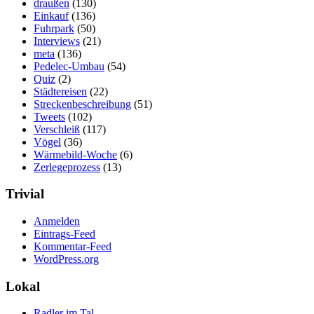
draußen
(130)
Einkauf
(136)
Fuhrpark
(50)
Interviews
(21)
meta
(136)
Pedelec-Umbau
(54)
Quiz
(2)
Städtereisen
(22)
Streckenbeschreibung
(51)
Tweets
(102)
Verschleiß
(117)
Vögel
(36)
Wärmebild-Woche
(6)
Zerlegeprozess
(13)
Trivial
Anmelden
Eintrags-Feed
Kommentar-Feed
WordPress.org
Lokal
Radler im Tal