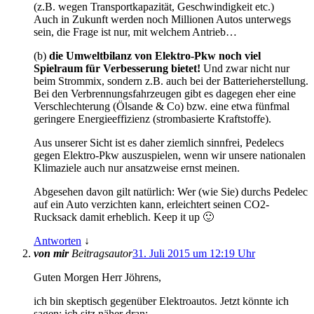
(z.B. wegen Transportkapazität, Geschwindigkeit etc.)
Auch in Zukunft werden noch Millionen Autos unterwegs
sein, die Frage ist nur, mit welchem Antrieb…
(b)
die Umweltbilanz von Elektro-Pkw noch viel
Spielraum für Verbesserung bietet!
Und zwar nicht nur
beim Strommix, sondern z.B. auch bei der Batterieherstellung.
Bei den Verbrennungsfahrzeugen gibt es dagegen eher eine
Verschlechterung (Ölsande & Co) bzw. eine etwa fünfmal
geringere Energieeffizienz (strombasierte Kraftstoffe).
Aus unserer Sicht ist es daher ziemlich sinnfrei, Pedelecs
gegen Elektro-Pkw auszuspielen, wenn wir unsere nationalen
Klimaziele auch nur ansatzweise ernst meinen.
Abgesehen davon gilt natürlich: Wer (wie Sie) durchs Pedelec
auf ein Auto verzichten kann, erleichtert seinen CO2-
Rucksack damit erheblich. Keep it up 🙂
Antworten
↓
von mir
Beitragsautor
31. Juli 2015 um 12:19 Uhr
Guten Morgen Herr Jöhrens,
ich bin skeptisch gegenüber Elektroautos. Jetzt könnte ich
sagen: ich sitz näher dran: