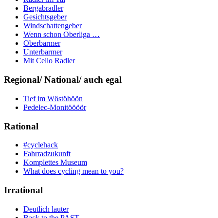
Bergabradler
Gesichtsgeber
Windschattengeber
Wenn schon Oberliga …
Oberbarmer
Unterbarmer
Mit Cello Radler
Regional/ National/ auch egal
Tief im Wöstöhöön
Pedelec-Monitöööör
Rational
#cyclehack
Fahrradzukunft
Komplettes Museum
What does cycling mean to you?
Irrational
Deutlich lauter
Back to the PAST