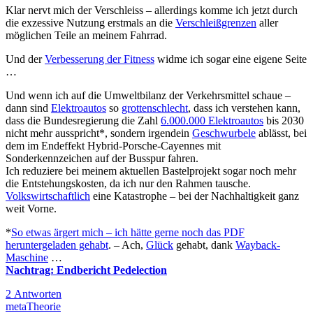
Klar nervt mich der Verschleiss – allerdings komme ich jetzt durch
die exzessive Nutzung erstmals an die
Verschleißgrenzen
aller
möglichen Teile an meinem Fahrrad.
Und der
Verbesserung der Fitness
widme ich sogar eine eigene Seite
…
Und wenn ich auf die Umweltbilanz der Verkehrsmittel schaue –
dann sind
Elektroautos
so
grottenschlecht
, dass ich verstehen kann,
dass die Bundesregierung die Zahl
6.000.000 Elektroautos
bis 2030
nicht mehr ausspricht*, sondern irgendein
Geschwurbele
ablässt, bei
dem im Endeffekt Hybrid-Porsche-Cayennes mit
Sonderkennzeichen auf der Busspur fahren.
Ich reduziere bei meinem aktuellen Bastelprojekt sogar noch mehr
die Entstehungskosten, da ich nur den Rahmen tausche.
Volkswirtschaftlich
eine Katastrophe – bei der Nachhaltigkeit ganz
weit Vorne.
*
So etwas ärgert mich – ich hätte gerne noch das PDF
heruntergeladen gehabt
. – Ach,
Glück
gehabt, dank
Wayback-
Maschine
…
Nachtrag: Endbericht Pedelection
2 Antworten
meta
Theorie