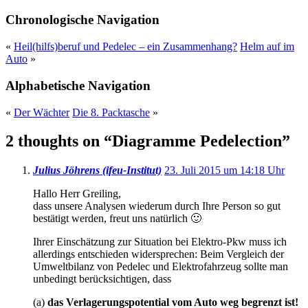
Chronologische Navigation
«
Heil(hilfs)beruf und Pedelec – ein Zusammenhang?
Helm auf im
Auto
»
Alphabetische Navigation
«
Der Wächter
Die 8. Packtasche
»
2 thoughts on “
Diagramme Pedelection
”
Julius Jöhrens (ifeu-Institut)
23. Juli 2015 um 14:18 Uhr
Hallo Herr Greiling,
dass unsere Analysen wiederum durch Ihre Person so gut
bestätigt werden, freut uns natürlich 🙂
Ihrer Einschätzung zur Situation bei Elektro-Pkw muss ich
allerdings entschieden widersprechen: Beim Vergleich der
Umweltbilanz von Pedelec und Elektrofahrzeug sollte man
unbedingt berücksichtigen, dass
(a)
das Verlagerungspotential vom Auto weg begrenzt ist!