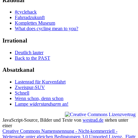
Rational
#cyclehack
Fahrradzukunft
Komplettes Museum
What does cycling mean to you?
Irrational
Deutlich lauter
Back to the PAST
Absatzkanal
Lastenrad für Kurvenfahrt
Zweispur-SUV
Schnell
Wenn schon, denn schon
Lampe
widerstandsarm
an!
JavaScript-Source, Bilder und Texte
von
westrad.de
stehen unter
einer
Creative Commons Namensnennung - Nicht-kommerziell -
Weitergabe unter gleichen Bedingungen 3.0 Unported Lizenz
.
Flattr