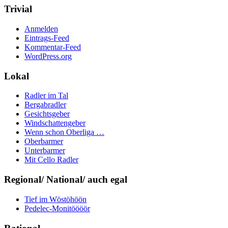
Trivial
Anmelden
Eintrags-Feed
Kommentar-Feed
WordPress.org
Lokal
Radler im Tal
Bergabradler
Gesichtsgeber
Windschattengeber
Wenn schon Oberliga …
Oberbarmer
Unterbarmer
Mit Cello Radler
Regional/ National/ auch egal
Tief im Wöstöhöön
Pedelec-Monitöööör