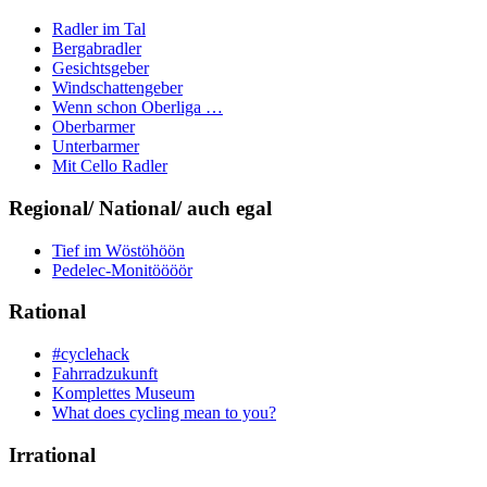
Radler im Tal
Bergabradler
Gesichtsgeber
Windschattengeber
Wenn schon Oberliga …
Oberbarmer
Unterbarmer
Mit Cello Radler
Regional/ National/ auch egal
Tief im Wöstöhöön
Pedelec-Monitöööör
Rational
#cyclehack
Fahrradzukunft
Komplettes Museum
What does cycling mean to you?
Irrational