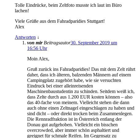
Tolle Eindrücke, beim Zeltfoto musste ich laut im Büro
lachen!
Viele Grüße aus dem Fahradparidies Stuttgart!
Alex
Antworten
↓
von mir
Beitragsautor
30. September 2019 um
16:56 Uhr
Moin Alex,
Gruß zurück ins Fahradparidies! Das mit dem Zelt rührt
daher, dass ich älteren, balzenden Männern auf einem
Campingplatz zugehört habe, wie sie versuchten
Eindruck bei einer alleinreisenden
Maschinenbaustudentin zu schinden. Seitdem weiß ich,
dass Zelte durch aus 1.200 EUR kosten können – also
das 40-fache von meinem. Vielleicht stehen die dann
auch ohne einen Zeltnagel eingeschlagen zu haben und
sind dicht – oder direkt trocken beim Zusammenlegen.
Die Rennradfraktion ist in Österreich entlang der
Donau gut aufgehoben. Vielleicht ein bisschen
overcrowded, aber immer schön asphaltiert und
geeignet für schmale Reifen. Im Gegensatz zu