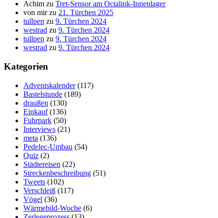
Achim
zu
Tret-Sensor am Octalink-Innenlager
von mir
zu
21. Türchen 2025
tullpen
zu
9. Türchen 2024
westrad
zu
9. Türchen 2024
tullpen
zu
9. Türchen 2024
westrad
zu
9. Türchen 2024
Kategorien
Adventskalender
(117)
Bastelstunde
(189)
draußen
(130)
Einkauf
(136)
Fuhrpark
(50)
Interviews
(21)
meta
(136)
Pedelec-Umbau
(54)
Quiz
(2)
Städtereisen
(22)
Streckenbeschreibung
(51)
Tweets
(102)
Verschleiß
(117)
Vögel
(36)
Wärmebild-Woche
(6)
Zerlegeprozess
(13)