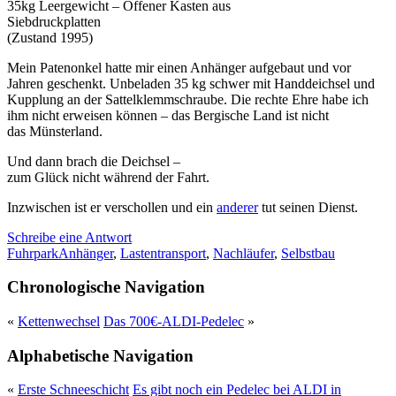
35kg Leergewicht – Offener Kasten aus
Siebdruckplatten
(Zustand 1995)
Mein Patenonkel hatte mir einen Anhänger aufgebaut und vor
Jahren geschenkt. Unbeladen 35 kg schwer mit Handdeichsel und
Kupplung an der Sattelklemmschraube. Die rechte Ehre habe ich
ihm nicht erweisen können – das Bergische Land ist nicht
das Münsterland.
Und dann brach die Deichsel –
zum Glück nicht während der Fahrt.
Inzwischen ist er verschollen und ein
anderer
tut seinen Dienst.
Schreibe eine Antwort
Fuhrpark
Anhänger
,
Lastentransport
,
Nachläufer
,
Selbstbau
Chronologische Navigation
«
Kettenwechsel
Das 700€-ALDI-Pedelec
»
Alphabetische Navigation
«
Erste Schneeschicht
Es gibt noch ein Pedelec bei ALDI in