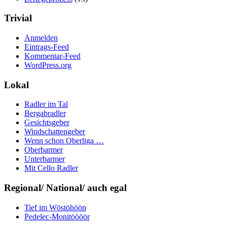
Trivial
Anmelden
Eintrags-Feed
Kommentar-Feed
WordPress.org
Lokal
Radler im Tal
Bergabradler
Gesichtsgeber
Windschattengeber
Wenn schon Oberliga …
Oberbarmer
Unterbarmer
Mit Cello Radler
Regional/ National/ auch egal
Tief im Wöstöhöön
Pedelec-Monitöööör