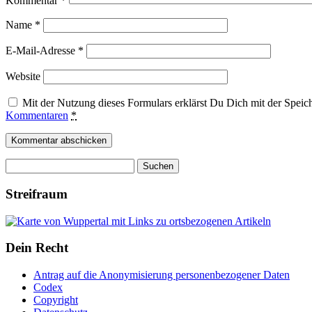
Kommentar
*
Name
*
E-Mail-Adresse
*
Website
Mit der Nutzung dieses Formulars erklärst Du Dich mit der Spei
Kommentaren
*
Suchen
nach:
Streifraum
Dein Recht
Antrag auf die Anonymisierung personenbezogener Daten
Codex
Copyright