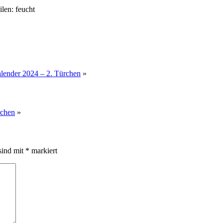
len: feucht
lender 2024 – 2. Türchen
»
rchen
»
sind mit
*
markiert