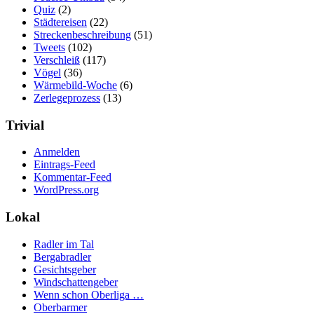
Quiz
(2)
Städtereisen
(22)
Streckenbeschreibung
(51)
Tweets
(102)
Verschleiß
(117)
Vögel
(36)
Wärmebild-Woche
(6)
Zerlegeprozess
(13)
Trivial
Anmelden
Eintrags-Feed
Kommentar-Feed
WordPress.org
Lokal
Radler im Tal
Bergabradler
Gesichtsgeber
Windschattengeber
Wenn schon Oberliga …
Oberbarmer