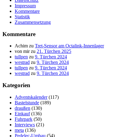
Datenschutz
Impressum
Kommentare
Statistik
Zusammensetzung
Kommentare
Achim
zu
Tret-Sensor am Octalink-Innenlager
von mir
zu
21. Türchen 2025
tullpen
zu
9. Türchen 2024
westrad
zu
9. Türchen 2024
tullpen
zu
9. Türchen 2024
westrad
zu
9. Türchen 2024
Kategorien
Adventskalender
(117)
Bastelstunde
(189)
draußen
(130)
Einkauf
(136)
Fuhrpark
(50)
Interviews
(21)
meta
(136)
Pedelec-Umbau
(54)