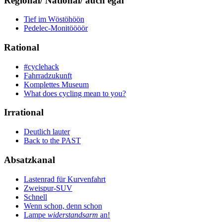
Regional/ National/ auch egal
Tief im Wöstöhöön
Pedelec-Monitöööör
Rational
#cyclehack
Fahrradzukunft
Komplettes Museum
What does cycling mean to you?
Irrational
Deutlich lauter
Back to the PAST
Absatzkanal
Lastenrad für Kurvenfahrt
Zweispur-SUV
Schnell
Wenn schon, denn schon
Lampe
widerstandsarm
an!