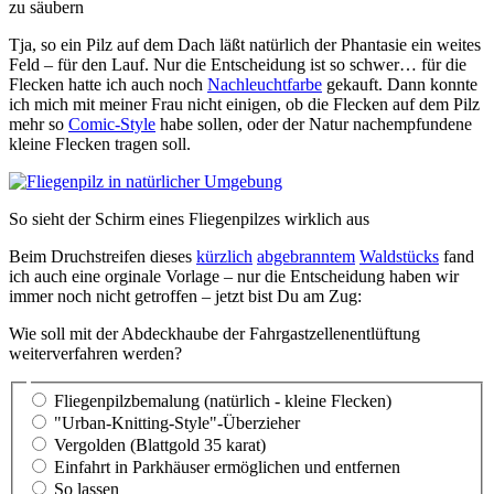
zu säubern
Tja, so ein Pilz auf dem Dach läßt natürlich der Phantasie ein weites
Feld – für den Lauf. Nur die Entscheidung ist so schwer… für die
Flecken hatte ich auch noch
Nachleuchtfarbe
gekauft. Dann konnte
ich mich mit meiner Frau nicht einigen, ob die Flecken auf dem Pilz
mehr so
Comic-Style
habe sollen, oder der Natur nachempfundene
kleine Flecken tragen soll.
So sieht der Schirm eines Fliegenpilzes wirklich aus
Beim Druchstreifen dieses
kürzlich
abgebranntem
Waldstücks
fand
ich auch eine orginale Vorlage – nur die Entscheidung haben wir
immer noch nicht getroffen – jetzt bist Du am Zug:
Wie soll mit der Abdeckhaube der Fahrgastzellenentlüftung
weiterverfahren werden?
Fliegenpilzbemalung (natürlich - kleine Flecken)
"Urban-Knitting-Style"-Überzieher
Vergolden (Blattgold 35 karat)
Einfahrt in Parkhäuser ermöglichen und entfernen
So lassen