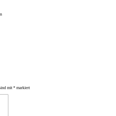
in
sind mit
*
markiert