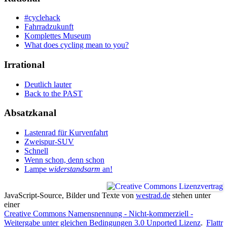
#cyclehack
Fahrradzukunft
Komplettes Museum
What does cycling mean to you?
Irrational
Deutlich lauter
Back to the PAST
Absatzkanal
Lastenrad für Kurvenfahrt
Zweispur-SUV
Schnell
Wenn schon, denn schon
Lampe
widerstandsarm
an!
JavaScript-Source, Bilder und Texte
von
westrad.de
stehen unter
einer
Creative Commons Namensnennung - Nicht-kommerziell -
Weitergabe unter gleichen Bedingungen 3.0 Unported Lizenz
.
Flattr