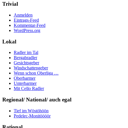
Trivial
Anmelden
Eintrags-Feed
Kommentar-Feed
WordPress.org
Lokal
Radler im Tal
Bergabradler
Gesichtsgeber
Windschattengeber
Wenn schon Oberliga …
Oberbarmer
Unterbarmer
Mit Cello Radler
Regional/ National/ auch egal
Tief im Wöstöhöön
Pedelec-Monitöööör
Rational