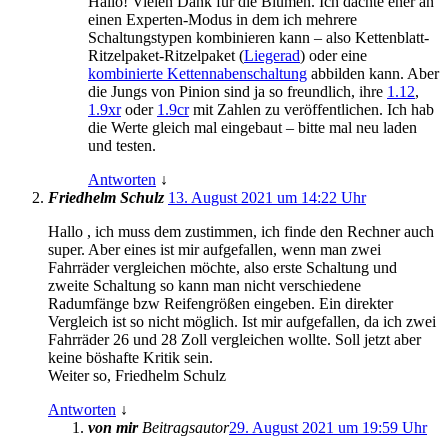
Hallo! Vielen Dank für die Blumen. Ich dachte eher an
einen Experten-Modus in dem ich mehrere
Schaltungstypen kombinieren kann – also Kettenblatt-
Ritzelpaket-Ritzelpaket (
Liegerad
) oder eine
kombinierte Kettennabenschaltung
abbilden kann. Aber
die Jungs von Pinion sind ja so freundlich, ihre
1.12
,
1.9xr
oder
1.9cr
mit Zahlen zu veröffentlichen. Ich hab
die Werte gleich mal eingebaut – bitte mal neu laden
und testen.
Antworten
↓
Friedhelm Schulz
13. August 2021 um 14:22 Uhr
Hallo , ich muss dem zustimmen, ich finde den Rechner auch
super. Aber eines ist mir aufgefallen, wenn man zwei
Fahrräder vergleichen möchte, also erste Schaltung und
zweite Schaltung so kann man nicht verschiedene
Radumfänge bzw Reifengrößen eingeben. Ein direkter
Vergleich ist so nicht möglich. Ist mir aufgefallen, da ich zwei
Fahrräder 26 und 28 Zoll vergleichen wollte. Soll jetzt aber
keine böshafte Kritik sein.
Weiter so, Friedhelm Schulz
Antworten
↓
von mir
Beitragsautor
29. August 2021 um 19:59 Uhr